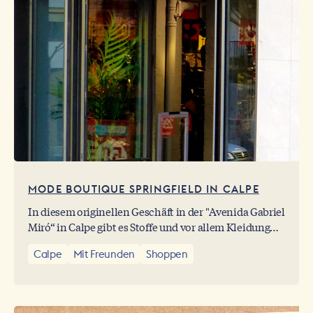
MODE BOUTIQUE SPRINGFIELD IN CALPE
In diesem originellen Geschäft in der "Avenida Gabriel
Miró“ in Calpe gibt es Stoffe und vor allem Kleidung
jeder Art, sei es in einem urbanen Stil oder eher casual,
Calpe
Mit Freunden
Shoppen
sodass jeder Modefan das findet, was ihm und seinem
Stil am meisten entspricht.