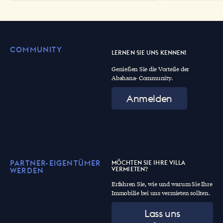
zusammen mit den Blumenkränzen
auf dem Meer, sind die bewegendsten
Punkte zu Ehren der Virgen del
Carmen.
COMMUNITY
LERNEN SIE UNS KENNEN!
Genießen Sie die Vorteile der
Abahana- Community.
Anmelden
PARTNER-EIGENTÜMER
MÖCHTEN SIE IHRE VILLA
VERMIETEN?
WERDEN
Erfahren Sie, wie und warum Sie Ihre
Immobilie bei uns vermieten sollten.
Lass uns