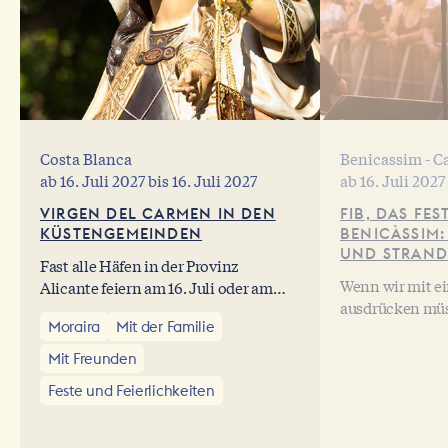
Costa Blanca
Benicassim - C
ab
16. Juli 2027
bis
16. Juli 2027
ab
16. Juli 2027
VIRGEN DEL CARMEN IN DEN
FIB, DAS FE
KÜSTENGEMEINDEN
BENICÀSSIM:
UND STRAND
Fast alle Häfen in der Provinz
Wenn wir mit e
Alicante feiern am 16. Juli oder am
ausdrücken müss
darauffolgenden Wochenende die
Moraira
Mit der Familie
an der Fiesta v
Fiesta der Virgen del Carmen, der
(Castellón) tei
Schutzpatronin der Seefahrer und des
Mit Freunden
es als eine Exp
Meeres, die fast allen Dörfern und
Feste und Feierlichkeiten
Sonne und Stra
Städten am Mittelmeer eine ganz
Jahr 2015 finde
besondere Atmospäre verleiht... die
Momente vom 16
traditionelle Prozession auf dem Meer