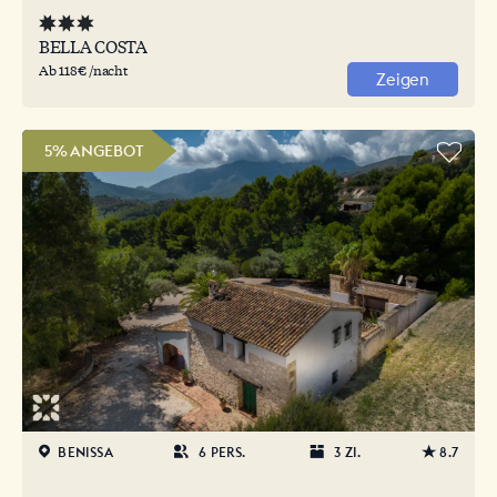
BELLA COSTA
Ab 118€ /nacht
Zeigen
5% ANGEBOT
BENISSA
6 PERS.
3 ZI.
8.7