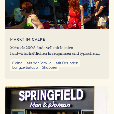
MARKT IN CALPE
Mehr als 200 Stände voll mit lokalen
landwirtschaftlichen Erzeugnissen und typischen
Produkten der Region warten hier jeden Samstag auf
Calpe
Mit der Familie
Mit Freunden
die Bewohner und Touristen der Costa Blanca.
Langzeiturlaub
Shoppen