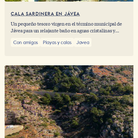
CALA SARDINERA EN JÁVEA
Un pequeño tesoro virgen en el término municipal de
Jávea para un relajante baño en aguas cristalinas y
turquesas, sintiéndose plenamente en armonía con el
Con amigos
Playas y calas
Javea
paisaje mediterráneo.