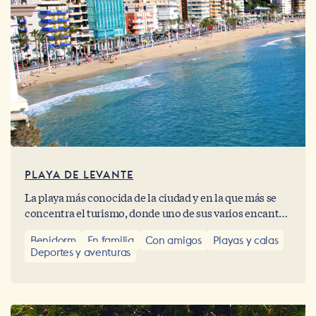
PLAYA DE LEVANTE
La playa más conocida de la ciudad y en la que más se
concentra el turismo, donde uno de sus varios encantos
es que posee un paseo que está a lo largo de la misma
Benidorm
En familia
Con amigos
Playas y calas
playa, lo que la hace ideal para la visita.
Deportes y aventuras