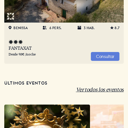
BENISSA
6 PERS.
3 HAB.
8.7
FANTAXAT
Desde 93€ /noche
Consultar
ÚLTIMOS EVENTOS
Ver todos los eventos