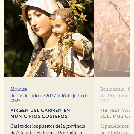
Moraira
Benicassim - Ca
del
16 de julio de 2027
al
16 de julio de
del
16 de julio d
2027
2027
VIRGEN DEL CARMEN EN
FIB FESTIVAL
MUNICIPIOS COSTEROS
SOL, MÚSICA 
Casi todos los puertos de la provincia
Si pudiéramos r
de Alicante celebran el 16 de julio, o en
frase todo lo que 