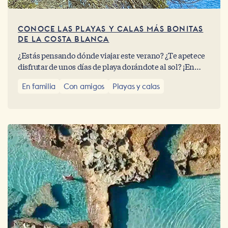
CONOCE LAS PLAYAS Y CALAS MÁS BONITAS
DE LA COSTA BLANCA
¿Estás pensando dónde viajar este verano? ¿Te apetece
disfrutar de unos días de playa dorándote al sol? ¡En
Abahana Villas tenemos la solución! Visita nuestra
En familia
Con amigos
Playas y calas
maravillosa y encantadora Costa Blanca.