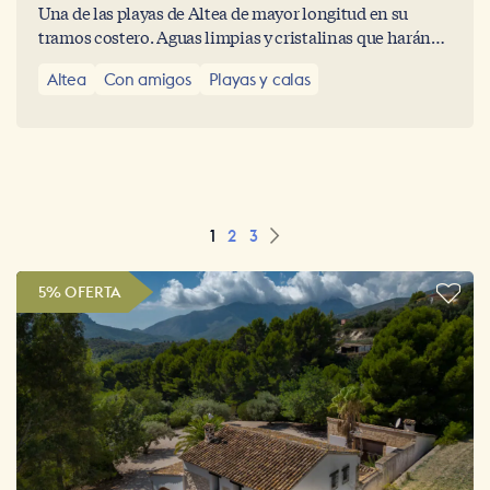
Una de las playas de Altea de mayor longitud en su
tramos costero. Aguas limpias y cristalinas que harán
disfrutar de una agradable día de playa y refrescante
Altea
Con amigos
Playas y calas
baño con vistas al omnipresente Peñón de Ifach de
Calpe.
1
2
3
5% OFERTA