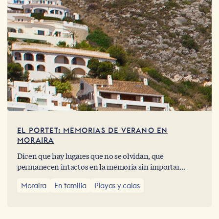
EL PORTET: MEMORIAS DE VERANO EN
MORAIRA
Dicen que hay lugares que no se olvidan, que
permanecen intactos en la memoria sin importar
cuántos veranos hayan pasado. El Portet es uno de esos
Moraira
En familia
Playas y calas
rincones. Una pequeña bahía en Moraira donde el
tiempo parece detenerse, donde el mar sigue abrazando
la orilla con la misma ternura de siempre y el Peñón,