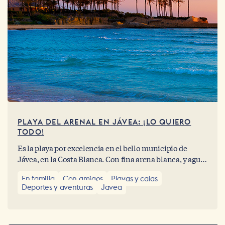
PLAYA DEL ARENAL EN JÁVEA: ¡LO QUIERO
TODO!
Es la playa por excelencia en el bello municipio de
Jávea, en la Costa Blanca. Con fina arena blanca, y aguas
que invitan a un relajante baño con el confortable clima
En familia
Con amigos
Playas y calas
del mediterráneo.
Deportes y aventuras
Javea