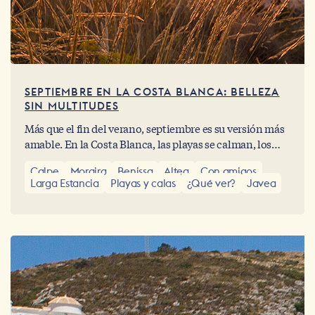
SEPTIEMBRE EN LA COSTA BLANCA: BELLEZA
SIN MULTITUDES
Más que el fin del verano, septiembre es su versión más
amable. En la Costa Blanca, las playas se calman, los
pueblos respiran y la vida se desacelera para quienes
Calpe
Moraira
Benissa
Altea
Con amigos
saben saborear los días con otro ritmo. Aquí, el
Larga Estancia
Playas y calas
¿Qué ver?
Javea
Mediterráneo se vive con una profundidad que solo el
silencio y la luz dorada de septiembre pueden regalar.