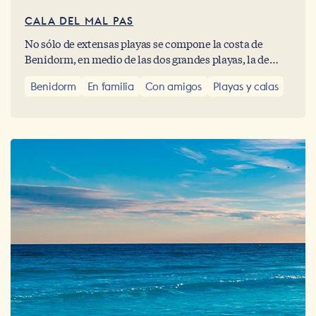
CALA DEL MAL PAS
No sólo de extensas playas se compone la costa de
Benidorm, en medio de las dos grandes playas, la de
Poniente y la de Levante, se encuentra esta coqueta cala
Benidorm
En familia
Con amigos
Playas y calas
llamada Cala del Mal Pas, muy cerca del Centro
Histórico de Benidorm.