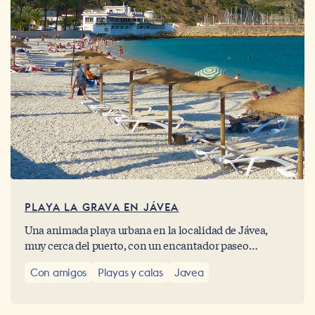
PLAYA LA GRAVA EN JÁVEA
Una animada playa urbana en la localidad de Jávea,
muy cerca del puerto, con un encantador paseo
marítimo a su lado, que se completa con todo el abanico
Con amigos
Playas y calas
Javea
de comodidades para quienes deseen hacer algunas
compras o disfrutar de una copa bajo el sol.