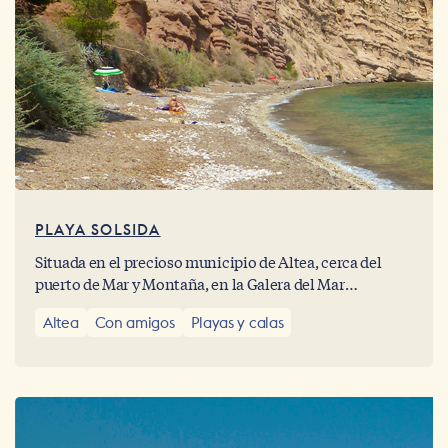
PLAYA SOLSIDA
Situada en el precioso municipio de Altea, cerca del
puerto de Mar y Montaña, en la Galera del Mar
encontramos esta increíble playa virgen donde
Altea
Con amigos
Playas y calas
sentirnos únicos y disfrutar del mar en un remanso de
paz.