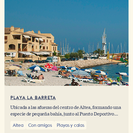
PLAYA LA BARRETA
Ubicada a las afueras del centro de Altea, formando una
especie de pequeña bahía, junto al Puerto Deportivo
Marina Greenwich, encontramos la Playa de La Barreta.
Altea
Con amigos
Playas y calas