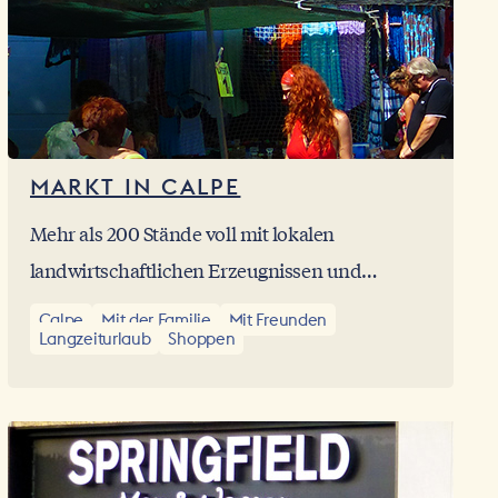
MARKT IN CALPE
Mehr als 200 Stände voll mit lokalen
landwirtschaftlichen Erzeugnissen und
typischen Produkten der Region warten
Calpe
Mit der Familie
Mit Freunden
Langzeiturlaub
Shoppen
hier jeden Samstag auf die Bewohner und
Touristen der Costa Blanca.