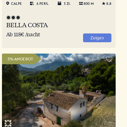
CALPE
6 PERS.
3 ZI.
800 M
8.8
BELLA COSTA
Ab 118€ /nacht
Zeigen
5% ANGEBOT