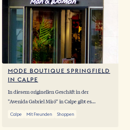
MODE BOUTIQUE SPRINGFIELD
IN CALPE
In diesem originellen Geschäft in der
"Avenida Gabriel Miró“ in Calpe gibt es
Stoffe und vor allem Kleidung jeder Art, sei
Calpe
Mit Freunden
Shoppen
es in einem urbanen Stil oder eher casual,
sodass jeder Modefan das findet, was ihm