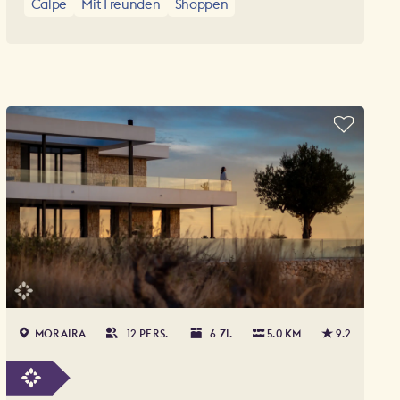
Calpe
Mit Freunden
Shoppen
luftige Blusen, Leinenhosen im typischen
Weiß, das einen an die „Essenz des
Mittelmeeres“ erinnert.
MORAIRA
12 PERS.
6 ZI.
5.0 KM
9.2