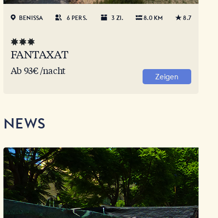
BENISSA
6 PERS.
3 ZI.
8.0 KM
8.7
FANTAXAT
Ab 93€ /nacht
Zeigen
NEWS