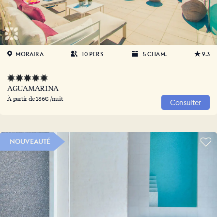
MORAIRA
10 PERS
5 CHAM.
9.3
AGUAMARINA
À partir de 186€ /nuit
Consulter
NOUVEAUTÉ