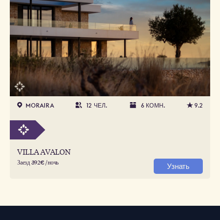
MORAIRA
12 ЧЕЛ.
6 КОМН.
9.2
VILLA AVALON
Заезд 392€ /ночь
Узнать