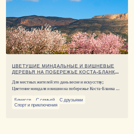
ЦВЕТУЩИЕ МИНДАЛЬНЫЕ И ВИШНЕВЫЕ
ДЕРЕВЬЯ НА ПОБЕРЕЖЬЕ КОСТА-БЛАНКА:
МАРШРУТЫ МЕЧТЫ, ЧТОБЫ ЗАПЕЧАТЛЕТЬ
Для местных жителей это дань весне и искусству;
ВЕСНУ
Цветение миндаля и вишни на побережье Коста-Бланка —
это нечто большее, чем просто визуальное зрелище: это
Бениссе
С семьей
С друзьями
свидетельство традиций, природы и искусства.
Спорт и приключения
Вдохновленные Сорольей и средиземноморским светом,
который он запечатлел в своих картинах, эти маршруты
становятся уникальным опытом для всех органов чувств.