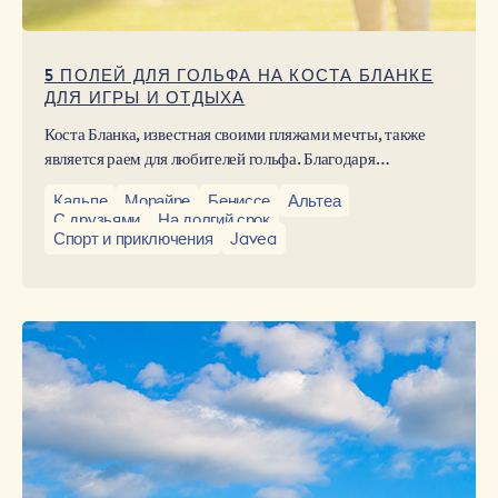
5 ПОЛЕЙ ДЛЯ ГОЛЬФА НА КОСТА БЛАНКЕ
ДЛЯ ИГРЫ И ОТДЫХА
Коста Бланка, известная своими пляжами мечты, также
является раем для любителей гольфа. Благодаря
привилегированному климату круглый год и
Кальпе
Морайре
Бениссе
Альтеа
впечатляющим пейзажам, сочетающим в себе горы, море
С друзьями
На долгий срок
и природу, игра в гольф здесь становится уникальным
Спорт и приключения
Javea
опытом.