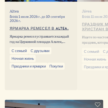
Altea
Jávea
from
1 июля 2026 г.
до
10 сентября
from
11 июля 20
2026 г.
ПРАЗДНИК 
ЯРМАРКА РЕМЕСЕЛ В ALTEA.
ХРИСТИАН В
Ярмарка ремесел устраивается каждый
Ищете по-насто
год на Церковной площади Альтеи,
праздник, котор
городка в провинции Аликанте, в самом
назад во времен
С семьей
С друзьями
центре старого города, и открывает
С семьей
С 
забронируйте хо
летний сезон.
трибунах вдоль 
Ночная жизнь
Ночная жизнь
полюбоваться пр
Праздники и ярмарки
Покупки
Праздники и я
христиан в Хавее
воплощенная в р